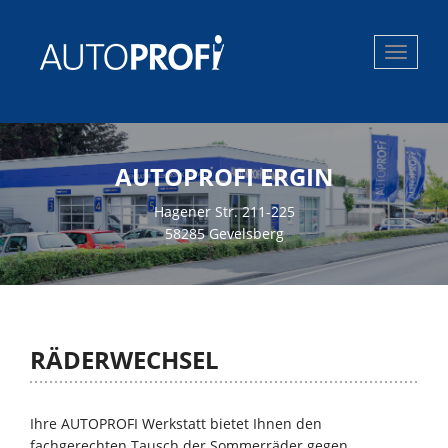
Toggle
navigat
AUTOPROFI ERGIN
Hagener Str. 211-225
58285 Gevelsberg
RÄDERWECHSEL
Ihre AUTOPROFI Werkstatt bietet Ihnen den
fachgerechten Tausch der Sommerräder gegen